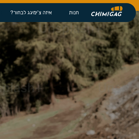
חנות
איזה צ’ימיגג לבחור?